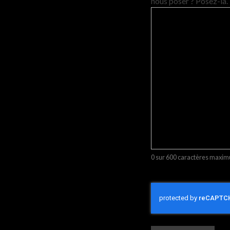
nous poser ? Posez-la.
0 sur 600 caractères maxi
CAPTCHA