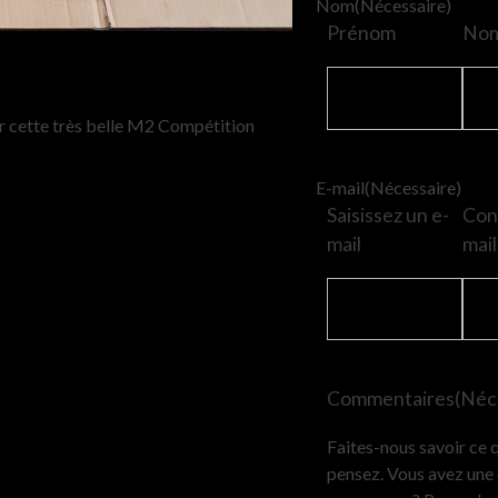
Nom
(Nécessaire)
Prénom
No
our cette très belle M2 Compétition
E-mail
(Nécessaire)
Saisissez un e-
Conf
mail
mail
Commentaires
(Néc
Faites-nous savoir ce 
pensez. Vous avez une 