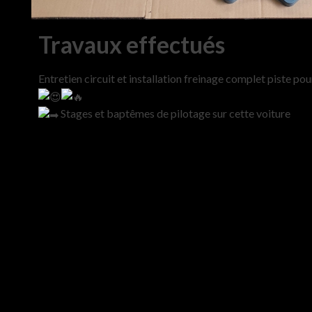
Travaux effectués
Entretien circuit et installation freinage complet piste p
Stages et baptêmes de pilotage sur cette voiture