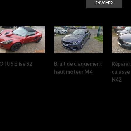
OTUS Elise S2
Réparati
Bruit de claquement
culass
haut moteur M4
N42