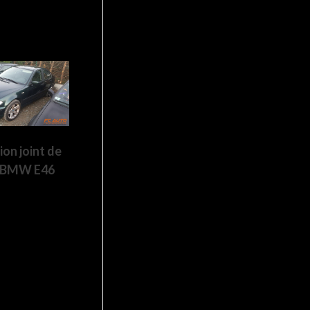
on joint de
e BMW E46