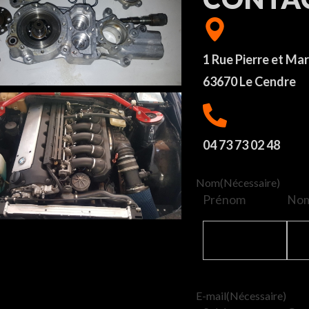
1 Rue Pierre et Mar
63670 Le Cendre
04 73 73 02 48
Nom
(Nécessaire)
Prénom
No
E-mail
(Nécessaire)