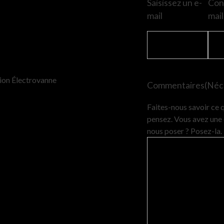
Saisissez un e-
Conf
mail
mail
ion Électrovanne
Commentaires
(Néc
Faites-nous savoir ce 
pensez. Vous avez une 
nous poser ? Posez-la.