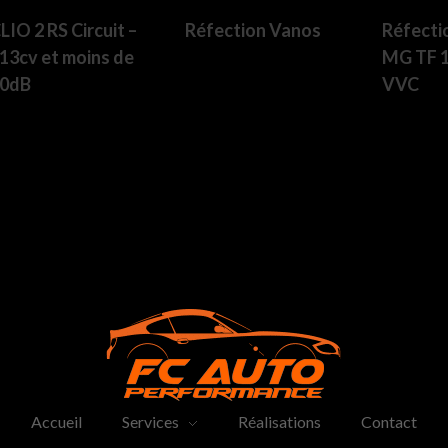
LIO 2 RS Circuit –
Réfecti
Réfection Vanos
13cv et moins de
MG TF 1
0dB
VVC
FC-Auto Performance
Entretien voiture sportive
Accueil
Services
Réalisations
Contact