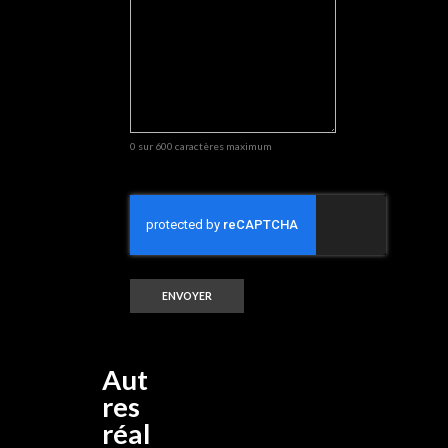
0 sur 600 caractères maximum
CAPTCHA
Aut
res
réal