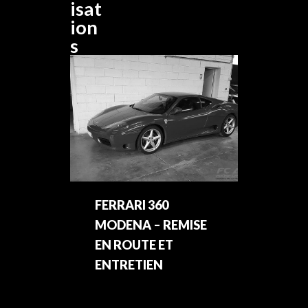
isat
ion
s
FERRARI 360
MODENA – REMISE
EN ROUTE ET
ENTRETIEN